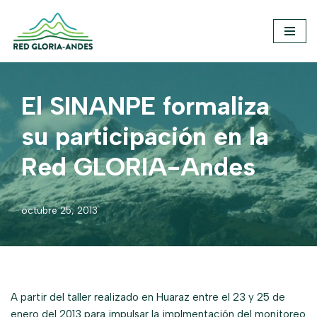
Saltar
al
contenido
El SINANPE formaliza
su participación en la
Red GLORIA-Andes
octubre 25, 2013
A partir del taller realizado en Huaraz entre el 23 y 25 de
enero del 2013 para impulsar la implmentación del monitoreo