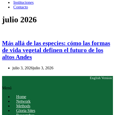
Instituciones
Contacto
julio 2026
Más allá de las especies: cómo las formas
de vida vegetal definen el futuro de los
altos Andes
julio 3, 2026
julio 3, 2026
English Version:
Menú
Home
Network
Methods
Gloria Sites