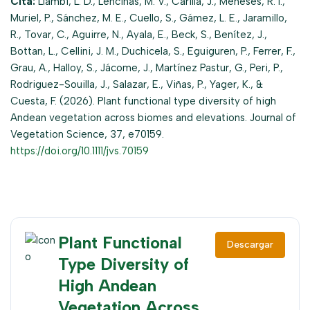
Cita:
Llambí, L. D., Lencinas, M. V., Carilla, J., Meneses, R. I.,
Muriel, P., Sánchez, M. E., Cuello, S., Gámez, L. E., Jaramillo,
R., Tovar, C., Aguirre, N., Ayala, E., Beck, S., Benítez, J.,
Bottan, L., Cellini, J. M., Duchicela, S., Eguiguren, P., Ferrer, F.,
Grau, A., Halloy, S., Jácome, J., Martínez Pastur, G., Peri, P.,
Rodriguez-Souilla, J., Salazar, E., Viñas, P., Yager, K., &
Cuesta, F. (2026). Plant functional type diversity of high
Andean vegetation across biomes and elevations. Journal of
Vegetation Science, 37, e70159.
https://doi.org/10.1111/jvs.70159
Plant Functional
Descargar
Type Diversity of
High Andean
Vegetation Across